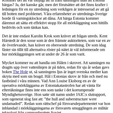
Kommer det att var möjligt att få fram sanningen utan att Estonia
bärgas? Ja, det kanske går, men det förutsätter att det finns krafter i
ledningen för en ny utredning som verkligen är intresserad av att gå
till botten med problemet. Våra erfarenheter av utrednings-Sverige
borde få varningsklockor att dåna. Att bärga Estonia kommer
däremot att sätta ett effektivt stopp för all mörkläggning som hittills
bedrivits och som tänkas kan.
Det är inte endast Karolin Krok som kräver att frågan utreds. Kent
Härstedt är den sosse som är den främste auktoriteten, som var en av
de överlevande, han kräver en oberoende utredning. De som idag
fäster sin tillit till alternativa röster på nätet är väl informerade om
hur mörkläggningen sett ut under de 26 år som varit.
Mycket kommer nu att handla om Hålen i skrovet. Att sanningen nu
dragits upp över vattenlinjen är på tiden, redan för sju år sedan gavs
boken
The Hole
ut, så sanningens ljus är inget svenska medier kan
skryta med som sin bragd. Hål i Estonias skrov är från och med nu
fastbränd i våra minnen. Vad Ann Louise Eksborg en av de
operativa mörkläggarna av Estoniakatastrofen har att vänta för
efterräkningar finns inte ens som tanke i det korrumperade
Myndighetssverige. Hon satte sitt namn under JAIC:s slutrapport,
som ogenerat slog fast att: ”the hull and suberstructure were
undamaded”. Redan som rättschef på försvarsdepartementet var hon
inblandad i mörkläggningarna av försvarets smugglingen av militär
teknologi från sammanbrottets Sovjet.