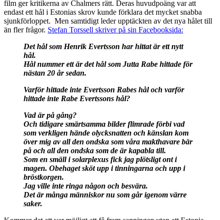
film ger kritikerna av Chalmers rätt. Deras huvudpoäng var att
endast ett hål i Estonias skrov kunde förklara det mycket snabba
sjunkförloppet. Men samtidigt leder upptäckten av det nya hålet till
än fler frågor.
Stefan Torssell skriver på sin Facebooksida:
Det hål som Henrik Evertsson har hittat är ett nytt
hål.
Hål nummer ett är det hål som Jutta Rabe hittade för
nästan 20 år sedan.
Varför hittade inte Evertsson Rabes hål och varför
hittade inte Rabe Evertssons hål?
Vad är på gång?
Och tidigare smärtsamma bilder flimrade förbi vad
som verkligen hände olycksnatten och känslan kom
över mig av all den ondska som våra makthavare bär
på och all den ondska som de är kapabla till.
Som en smäll i solarplexus fick jag plötsligt ont i
magen. Obehaget sköt upp i tinningarna och upp i
bröstkorgen.
Jag ville inte ringa någon och besvära.
Det är många människor nu som går igenom värre
saker.