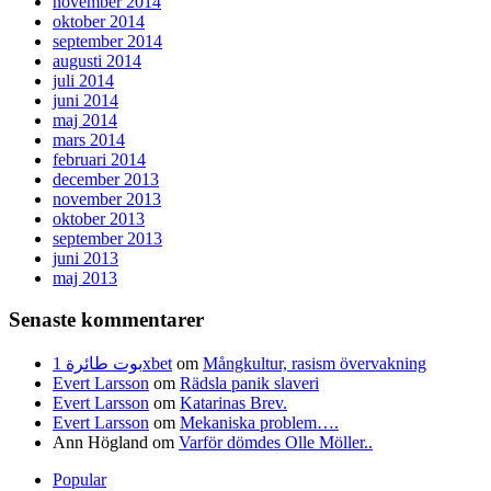
november 2014
oktober 2014
september 2014
augusti 2014
juli 2014
juni 2014
maj 2014
mars 2014
februari 2014
december 2013
november 2013
oktober 2013
september 2013
juni 2013
maj 2013
Senaste kommentarer
بوت طائرة 1xbet
om
Mångkultur, rasism övervakning
Evert Larsson
om
Rädsla panik slaveri
Evert Larsson
om
Katarinas Brev.
Evert Larsson
om
Mekaniska problem….
Ann Högland
om
Varför dömdes Olle Möller..
Popular