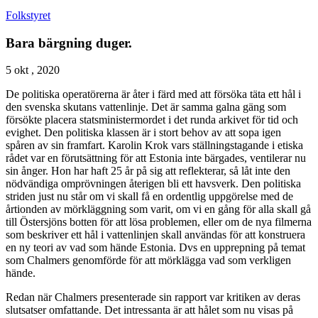
Folkstyret
Bara bärgning duger.
5 okt , 2020
De politiska operatörerna är åter i färd med att försöka täta ett hål i
den svenska skutans vattenlinje. Det är samma galna gäng som
försökte placera statsministermordet i det runda arkivet för tid och
evighet. Den politiska klassen är i stort behov av att sopa igen
spåren av sin framfart.
Karolin Krok vars ställningstagande i etiska
rådet var en förutsättning för att Estonia inte bärgades, ventilerar nu
sin ånger. Hon har haft 25 år på sig att reflekterar, så låt inte den
nödvändiga omprövningen återigen bli ett havsverk. Den politiska
striden just nu står om vi skall få en ordentlig uppgörelse med de
årtionden av mörkläggning som varit, om vi en gång för alla skall gå
till Östersjöns botten för att lösa problemen, eller om de nya filmerna
som beskriver ett hål i vattenlinjen skall användas för att konstruera
en ny teori av vad som hände Estonia. Dvs en upprepning på temat
som Chalmers genomförde för att mörklägga vad som verkligen
hände.
Redan när Chalmers presenterade sin rapport var kritiken av deras
slutsatser omfattande. Det intressanta är att hålet som nu visas på