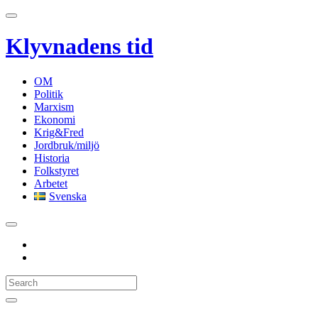
Klyvnadens tid
OM
Politik
Marxism
Ekonomi
Krig&Fred
Jordbruk/miljö
Historia
Folkstyret
Arbetet
Svenska