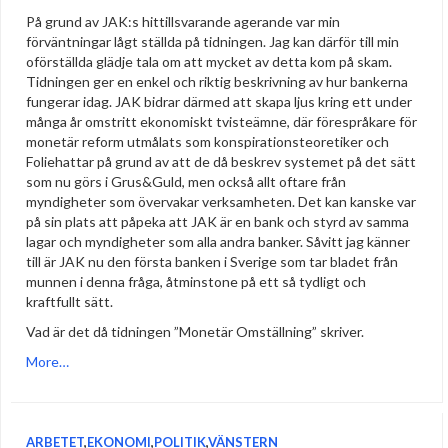
På grund av JAK:s hittillsvarande agerande var min
förväntningar lågt ställda på tidningen. Jag kan därför till min
oförställda glädje tala om att mycket av detta kom på skam.
Tidningen ger en enkel och riktig beskrivning av hur bankerna
fungerar idag. JAK bidrar därmed att skapa ljus kring ett under
många år omstritt ekonomiskt tvisteämne, där förespråkare för
monetär reform utmålats som konspirationsteoretiker och
Foliehattar på grund av att de då beskrev systemet på det sätt
som nu görs i Grus&Guld, men också allt oftare från
myndigheter som övervakar verksamheten. Det kan kanske var
på sin plats att påpeka att JAK är en bank och styrd av samma
lagar och myndigheter som alla andra banker. Såvitt jag känner
till är JAK nu den första banken i Sverige som tar bladet från
munnen i denna fråga, åtminstone på ett så tydligt och
kraftfullt sätt.
Vad är det då tidningen ”Monetär Omställning” skriver.
More…
ARBETET
,
EKONOMI
,
POLITIK
,
VÄNSTERN