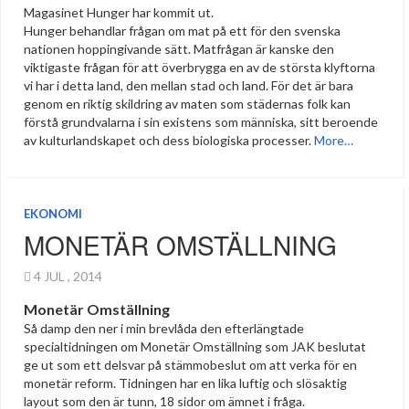
Magasinet Hunger har kommit ut.
Hunger behandlar frågan om mat på ett för den svenska
nationen hoppingivande sätt. Matfrågan är kanske den
viktigaste frågan för att överbrygga en av de största klyftorna
vi har i detta land, den mellan stad och land. För det är bara
genom en riktig skildring av maten som städernas folk kan
förstå grundvalarna i sin existens som människa, sitt beroende
av kulturlandskapet och dess biologiska processer.
More…
EKONOMI
MONETÄR OMSTÄLLNING
4 JUL , 2014
Monetär Omställning
Så damp den ner i min brevlåda den efterlängtade
specialtidningen om Monetär Omställning som JAK beslutat
ge ut som ett delsvar på stämmobeslut om att verka för en
monetär reform. Tidningen har en lika luftig och slösaktig
layout som den är tunn, 18 sidor om ämnet i fråga.