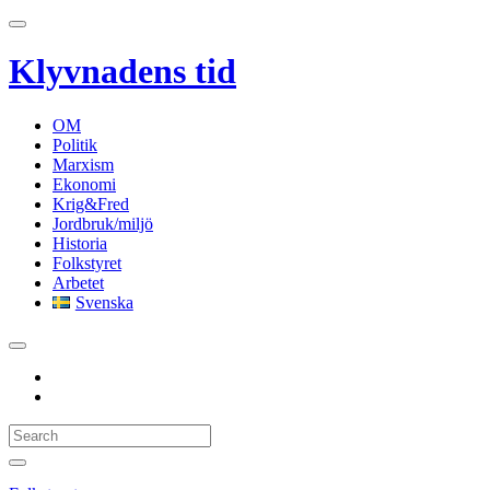
Klyvnadens tid
OM
Politik
Marxism
Ekonomi
Krig&Fred
Jordbruk/miljö
Historia
Folkstyret
Arbetet
Svenska