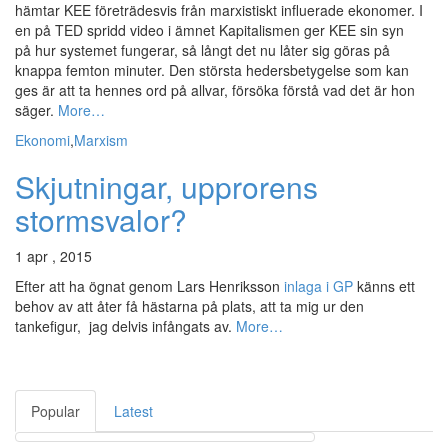
hämtar KEE företrädesvis från marxistiskt influerade ekonomer. I
en på TED spridd video i ämnet Kapitalismen ger KEE sin syn
på hur systemet fungerar, så långt det nu låter sig göras på
knappa femton minuter. Den största hedersbetygelse som kan
ges är att ta hennes ord på allvar, försöka förstå vad det är hon
säger.
More…
Ekonomi
,
Marxism
Skjutningar, upprorens
stormsvalor?
1 apr , 2015
Efter att ha ögnat genom Lars Henriksson
inlaga i GP
känns ett
behov av att åter få hästarna på plats, att ta mig ur den
tankefigur, jag delvis infångats av.
More…
Popular
Latest