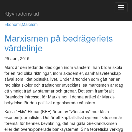
Klyvnadens tid
Ekonomi
,
Marxism
Marxismen på bedrägeriets
värdelinje
25 apr , 2015
Marx är den ledande ideologen inom vänstern, han bildar skola
för en rad olika riktningar, inom akademier, samhällsvetenskap
såväl som i det politiska livet. Under årtionden som gått har en
rad olika skolor och traditioner utvecklats, så marxismen är idag
ett ymnigt träd av stammar och grenar. Det som framförallt
föranleder intresset för Marxismen i denna artikel är Marx’s
betydelse för den politiskt organiserade vänstern.
Kajsa ”Ekis” Ekman(KEE) är en av ”vänsterns” mer lästa
ekonomijournalister. Det är ett kapitalistiskt system i kris som är
föremål för hennes bevakning, det må gälla Greklandskrisen
eller det överexponerade banksystemet. Sina teoretiska verktyg