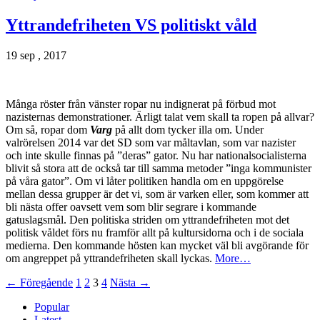
Yttrandefriheten VS politiskt våld
19 sep , 2017
Många röster från vänster ropar nu indignerat på förbud mot
nazisternas demonstrationer. Ärligt talat vem skall ta ropen på allvar?
Om så, ropar dom
Varg
på allt dom tycker illa om. Under
valrörelsen 2014 var det SD som var måltavlan, som var nazister
och inte skulle finnas på ”deras” gator. Nu har nationalsocialisterna
blivit så stora att de också tar till samma metoder ”inga kommunister
på våra gator”. Om vi låter politiken handla om en uppgörelse
mellan dessa grupper är det vi, som är varken eller, som kommer att
bli nästa offer oavsett vem som blir segrare i kommande
gatuslagsmål. Den politiska striden om yttrandefriheten mot det
politisk våldet förs nu framför allt på kultursidorna och i de sociala
medierna. Den kommande hösten kan mycket väl bli avgörande för
om angreppet på yttrandefriheten skall lyckas.
More…
← Föregående
1
2
3
4
Nästa →
Popular
Latest