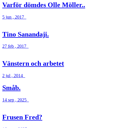
Varför dömdes Olle Möller..
5 jun , 2017
Tino Sanandaji.
27 feb , 2017
Vänstern och arbetet
2 jul , 2014
Småb.
14 sep , 2025
Frusen Fred?