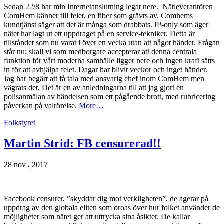
Sedan 22/8 har min Internetanslutning legat nere. Nätleverantören
ComHem känner till felet, en fiber som grävts av. Comhems
kundtjänst säger att det är många som drabbats. IP-only som äger
nätet har lagt ut ett uppdraget på en service-tekniker. Detta är
tillståndet som nu varat i över en vecka utan att något händer. Frågan
står nu; skall vi som medborgare accepterar att denna centrala
funktion för vårt moderna samhälle ligger nere och ingen kraft sätts
in för att avhjälpa felet. Dagar har blivit veckor och inget händer.
Jag har begärt att få tala med ansvarig chef inom ComHem men
vägrats det. Det är en av anledningarna till att jag gjort en
polisanmälan av händelsen som ett pågående brott, med rubricering
påverkan på valrörelse.
More…
Folkstyret
Martin Strid: FB censurerad!!
28 nov , 2017
Facebook censurer, ”skyddar dig mot verkligheten”, de agerar på
uppdrag av den globala eliten som oroas över hur folket använder de
möjligheter som nätet ger att uttrycka sina åsikter. De kallar