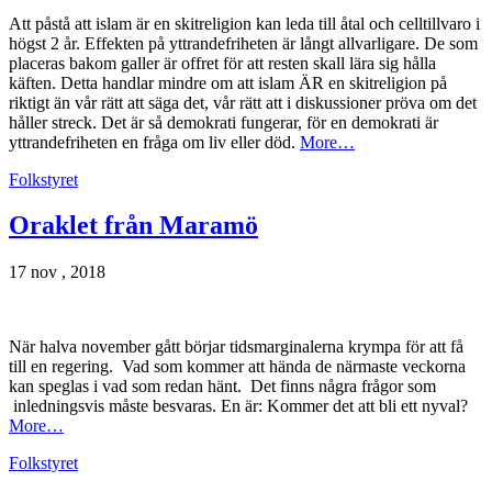
Att påstå att islam är en skitreligion kan leda till åtal och celltillvaro i
högst 2 år. Effekten på yttrandefriheten är långt allvarligare. De som
placeras bakom galler är offret för att resten skall lära sig hålla
käften. Detta handlar mindre om att islam ÄR en skitreligion på
riktigt än vår rätt att säga det, vår rätt att i diskussioner pröva om det
håller streck. Det är så demokrati fungerar, för en demokrati är
yttrandefriheten en fråga om liv eller död.
More…
Folkstyret
Oraklet från Maramö
17 nov , 2018
När halva november gått börjar tidsmarginalerna krympa för att få
till en regering. Vad som kommer att hända de närmaste veckorna
kan speglas i vad som redan hänt. Det finns några frågor som
inledningsvis måste besvaras. En är: Kommer det att bli ett nyval?
More…
Folkstyret