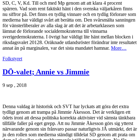
SD, C, V, Kd. Till och med Mp genom att att klara 4 procent
spärren. Vad som rent faktiskt hänt i den svenska väljarkåren finns
nu siffror på. Det finns en tydlig vinnare och en tydlig förlorare som
medierna har väldigt svårt att berätta om. Den svårsmälta sanningen
för vänsterliberaler av alla slag är att det är arbetarklassen som
lämnat de förlorande socialdemokraterna till vinnarna
sverigedemokraterna. I övrigt har väldigt lite hänt mellan blocken i
riksdagsvalet 20128. Oräknade utlandsröster förändrar inte resultatet
annat än på marginalen, var det sista mandatet hamnar.
More…
Folkstyret
DÖ-valet; Annie vs Jimmie
9 sep , 2018
Denna valdag är historisk och SVT har lyckats att göra det extra
tydligt genom att trampa på Jimmie Åkesson. Det är verkligen ett
ödets ironi att dessa politiska korrekta aktivister vid sämsta tänkbara
tillfälle faller på eget grepp. Att nu Jimmie Åkesson görs sig ytterst
närvarande genom sin frånvaro passar naturligtvis JÅ utmärkt, det är
ju den rollen som medierna ständigt tilldelat SD genom att prata om