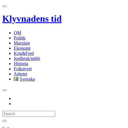
Klyvnadens tid
OM
Politik
Marxism
Ekonomi
Krig&Fred
Jordbruk/miljö
Historia
Folkstyret
Arbetet
Svenska