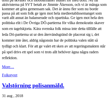
dom på skvaller och mobbarmanér istället för med dom. Nu får
aktivisterna på SVT betalt av Jimmie Åkesson, och vi är många som
kommer att göra gemensam sak. Det är ännu fler som nu borde
passa på att som folk ge igen mot hela medieetablissemanget som
varit allt annat än balanserade och opartiska. Ge igen mot hela den
politiska elit i De Övriga DÖ-partierna för vilka
demokratin skaver
som en tagelskjorta. Kära svenska folk missa inte detta tillfälle att
leda Dö-partierna ut ur den återvändsgränd de placerat sig i, det
kommer inte åter, aldrig någonsin har de politiska valen stått så
tydligt och klart. För att ge valet ett sken av att regeringsmakten står
på spel drivs ett spel som vi trots allt behöver ägna några raders
reflektion.
More…
Folkstyret
Valstörning polisanmäld.
31 aug , 2018