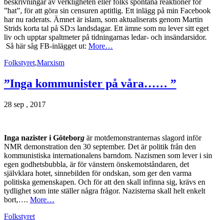
beskrivningar av verkligheten eller folks spontana reaktioner för
”hat”, för att göra sin censuren aptitlig. Ett inlägg på min Facebook
har nu raderats. Ämnet är islam, som aktualiserats genom Martin
Strids korta tal på SD:s landsdagar. Ett ämne som nu lever sitt eget
liv och upptar spaltmeter på tidningarnas ledar- och insändarsidor.
Så här såg FB-inlägget ut:
More…
Folkstyret
,
Marxism
”Inga kommunister på våra…… ”
28 sep , 2017
Inga nazister i Götebor
g
är motdemonstranternas slagord inför
NMR demonstration den 30 september. Det är politik från den
kommunistiska internationalens barndom. Nazismen som lever i sin
egen godhetsbubbla, är för vänstern önskemotståndaren, det
självklara hotet, sinnebilden för ondskan, som ger den varma
politiska gemenskapen. Och för att den skall infinna sig, krävs en
tydlighet som inte ställer några frågor. Nazisterna skall helt enkelt
bort,….
More…
Folkstyret