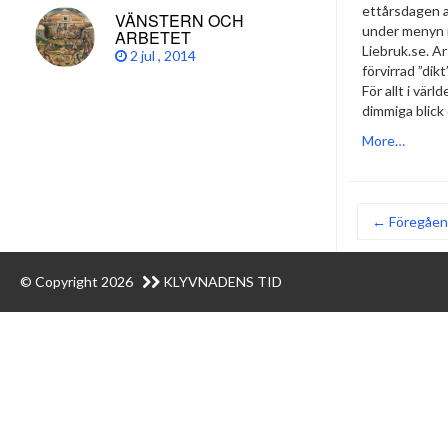
ettårsdagen a
VÄNSTERN OCH
under menyn 
ARBETET
Liebruk.se. Ar
2 jul , 2014
förvirrad ”dikt
För allt i vär
dimmiga blick 
More…
← Föregåe
© Copyright 2026
KLYVNADENS TID