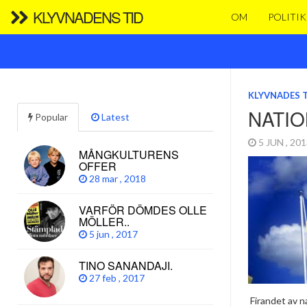
KLYVNADENS TID
OM
POLITIK
KLYVNADES 
NATI
Popular
Latest
5 JUN , 20
MÅNGKULTURENS
OFFER
28 mar , 2018
VARFÖR DÖMDES OLLE
MÖLLER..
5 jun , 2017
TINO SANANDAJI.
27 feb , 2017
Firandet av 