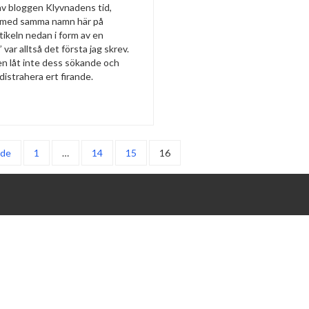
v bloggen Klyvnadens tid,
med samma namn här på
tikeln nedan i form av en
” var alltså det första jag skrev.
lden låt inte dess sökande och
distrahera ert firande.
nde
1
…
14
15
16