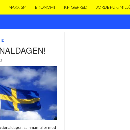
MARXISM
EKONOMI
KRIG&FRED
JORDBRUK/MILJ
TID
ONALDAGEN!
13
nationaldagen sammanfaller med