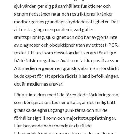
sjukvården ger sig på samhällets funktioner och
genom nedstängningar och restriktioner kränker
medborgarnas grundlagsskyddade rättigheter. Det
är första gången en pandemi, vad gäller
smittspridning, sjuklighet och död har avgjorts inte
av diagnoser och obduktioner utan av ett test, PCR-
testet. Ett test som dessutom kritiserats för att ge
både falska negativa, såväl som falska positiva svar.
Att medierna genom en gränslös alarmism förstärkt
budskapet för att sprida rädsla bland befolkningen,
det är mediernas ansvar.
För att inte dras med i de förenklade förklaringarna,
som konspirationsteorier ofta är, är det rimligt att
granska de egna utgångspunkterna och hur de
förhåller sig till norm och majoritetsuppfattningar.
Hur beroende och troende är du till de
läkemedelsföretag som producerar de vaccinerna