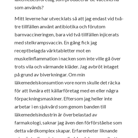
som används?
Mitt leverne har utvecklats så att jag endast vid två-
tre tillfällen använt antibiotika och förutom
barnvaccineringen, bara vid två tillfällen injicerats
med stelkrampsvaccin. En gång fick jag
receptbelagda värktabletter mot en
muskelinflammation i nacken som inte ville gå över
trots vila och värmande kläder. Jag avbröt intaget
på grund av biverkningar. Om min
läkemedelskonsumtion vore norm skulle det räcka
för att livnära ett källarföretag med en eller några
förpackningsmaskiner. Eftersom jag heller inte
arbetar i en sjukvård som genom banden till
läkemedelsindustrin är överbelastad av
farmakologi, saknar jag även den förförståelse som
detta vårdkomplex skapar. Erfarenheter liknande