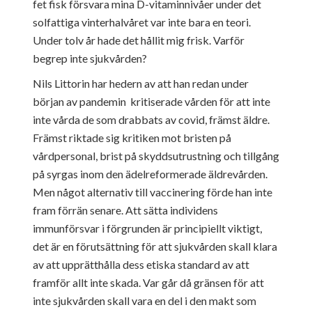
fet fisk försvara mina D-vitaminnivåer under det
solfattiga vinterhalvåret var inte bara en teori.
Under tolv år hade det hållit mig frisk. Varför
begrep inte sjukvården?
Nils Littorin har hedern av att han redan under
början av pandemin kritiserade vården för att inte
inte vårda de som drabbats av covid, främst äldre.
Främst riktade sig kritiken mot bristen på
vårdpersonal, brist på skyddsutrustning och tillgång
på syrgas inom den ädelreformerade äldrevården.
Men något alternativ till vaccinering förde han inte
fram förrän senare. Att sätta individens
immunförsvar i förgrunden är principiellt viktigt,
det är en förutsättning för att sjukvården skall klara
av att upprätthålla dess etiska standard av att
framför allt inte skada. Var går då gränsen för att
inte sjukvården skall vara en del i den makt som