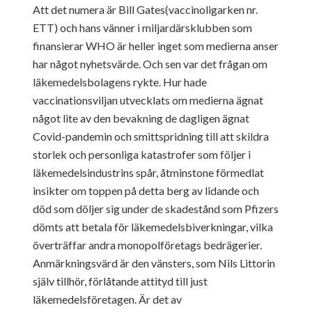
Att det numera är Bill Gates(vaccinoligarken nr.
ETT) och hans vänner i miljardärsklubben som
finansierar WHO är heller inget som medierna anser
har något nyhetsvärde. Och sen var det frågan om
läkemedelsbolagens rykte. Hur hade
vaccinationsviljan utvecklats om medierna ägnat
något lite av den bevakning de dagligen ägnat
Covid-pandemin och smittspridning till att skildra
storlek och personliga katastrofer som följer i
läkemedelsindustrins spår, åtminstone förmedlat
insikter om toppen på detta berg av lidande och
död som döljer sig under de skadestånd som Pfizers
dömts att betala för läkemedelsbiverkningar, vilka
överträffar andra monopolföretags bedrägerier.
Anmärkningsvärd är den vänsters, som Nils Littorin
själv tillhör, förlåtande attityd till just
läkemedelsföretagen. Är det av