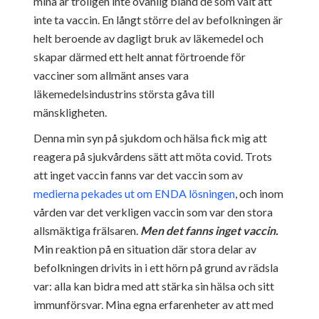
mina är troligen inte ovanlig bland de som valt att
inte ta vaccin. En långt större del av befolkningen är
helt beroende av dagligt bruk av läkemedel och
skapar därmed ett helt annat förtroende för
vacciner som allmänt anses vara
läkemedelsindustrins största gåva till
mänskligheten.
Denna min syn på sjukdom och hälsa fick mig att
reagera på sjukvårdens sätt att möta covid. Trots
att inget vaccin fanns var det vaccin som av
medierna pekades ut om ENDA lösningen
, och inom
vården var det verkligen vaccin som var den stora
allsmäktiga frälsaren.
Men det fanns inget vaccin.
Min reaktion på en situation där stora delar av
befolkningen drivits in i ett hörn på grund av rädsla
var: alla kan bidra med att stärka sin hälsa och sitt
immunförsvar. Mina egna erfarenheter av att med