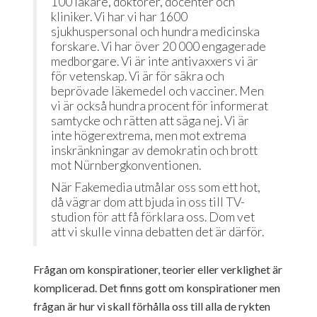
100 läkare, doktorer, docenter och
kliniker. Vi har vi har 1600
sjukhuspersonal och hundra medicinska
forskare. Vi har över 20 000 engagerade
medborgare. Vi är inte antivaxxers vi är
för vetenskap. Vi är för säkra och
beprövade läkemedel och vacciner. Men
vi är också hundra procent för informerat
samtycke och rätten att säga nej. Vi är
inte högerextrema, men mot extrema
inskränkningar av demokratin och brott
mot Nürnbergkonventionen.
När Fakemedia utmålar oss som ett hot,
då vägrar dom att bjuda in oss till TV-
studion för att få förklara oss. Dom vet
att vi skulle vinna debatten det är därför.
Frågan om konspirationer, teorier eller verklighet är
komplicerad. Det finns gott om konspirationer men
frågan är hur vi skall förhålla oss till alla de rykten