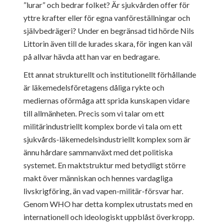
”lurar” och bedrar folket? Är sjukvården offer för
yttre krafter eller för egna vanföreställningar och
självbedrägeri? Under en begränsad tid hörde Nils
Littorin även till de lurades skara, för ingen kan väl
på allvar hävda att han var en bedragare.
Ett annat strukturellt och institutionellt förhållande
är läkemedelsföretagens dåliga rykte och
mediernas oförmåga att sprida kunskapen vidare
till allmänheten. Precis som vi talar om ett
militärindustriellt komplex borde vi tala om ett
sjukvårds-läkemedelsindustriellt komplex som är
ännu hårdare sammanväxt med det politiska
systemet. En maktstruktur med betydligt större
makt över människan och hennes vardagliga
livskrigföring, än vad vapen-militär-försvar har.
Genom WHO har detta komplex utrustats med en
internationell och ideologiskt uppblåst överkropp.