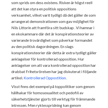
som sprids om dess existens. Risken är högst reell
att det kan styra en politisk oppositions
verksamhet, vilket varit tydligt då det gäller de som
arrangerat demonstrationen som gav möjlighet för
Nils Littorin att framföra sitt budskap . Vi hamnar i
en ekokammare där det är konspirationsteorier av
varierande trovärdighet som påverkar formandet
av den politisk dagordningen. En slags
konspirationsteorier där detta är extra tydligt gäller
anklagelser för kontrollerad opposition. Hur
anklagelser om att vara kontrollerad opposition har
drabbat Frihetsrörelsen har jag diskuterat i följande
artikel.
Kontrollerad Oppostition.
Visst finns det exempel på toppolitiker som genom
hållhakar för homosexualitet och pedofili av
säkerhetstjänster gjorts till verktyg för främmande
intressen. Men ryktesspridning kan genom