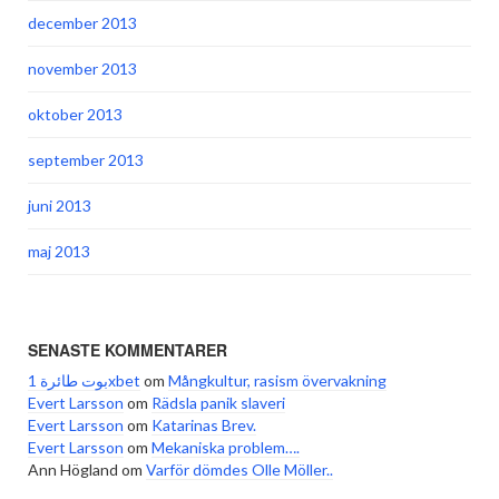
december 2013
november 2013
oktober 2013
september 2013
juni 2013
maj 2013
SENASTE KOMMENTARER
بوت طائرة 1xbet
om
Mångkultur, rasism övervakning
Evert Larsson
om
Rädsla panik slaveri
Evert Larsson
om
Katarinas Brev.
Evert Larsson
om
Mekaniska problem….
Ann Högland
om
Varför dömdes Olle Möller..