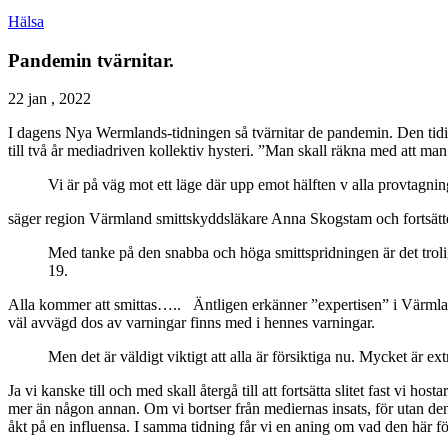
Hälsa
Pandemin tvärnitar.
22 jan , 2022
I dagens Nya Wermlands-tidningen så tvärnitar de pandemin. Den tidi
till två år mediadriven kollektiv hysteri. ”Man skall räkna med att ma
Vi är på väg mot ett läge där upp emot hälften v alla provtagnin
säger region Värmland smittskyddsläkare Anna Skogstam och fortsätte
Med tanke på den snabba och höga smittspridningen är det trolig
19.
Alla kommer att smittas….. Äntligen erkänner ”expertisen” i Värmlan
väl avvägd dos av varningar finns med i hennes varningar.
Men det är väldigt viktigt att alla är försiktiga nu. Mycket är
Ja vi kanske till och med skall återgå till att fortsätta slitet fast vi h
mer än någon annan. Om vi bortser från mediernas insats, för utan den 
åkt på en influensa. I samma tidning får vi en aning om vad den här före