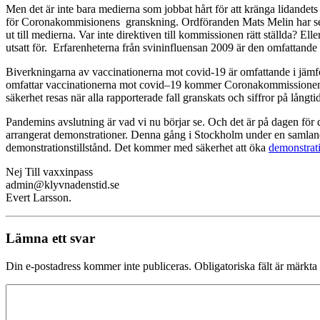
Men det är inte bara medierna som jobbat hårt för att kränga lidandets 
för Coronakommisionens granskning. Ordföranden Mats Melin har sedan
ut till medierna. Var inte direktiven till kommissionen rätt ställda? E
utsatt för. Erfarenheterna från svininfluensan 2009 är den omfattande k
Biverkningarna av vaccinationerna mot covid-19 är omfattande i jämfö
omf
attar
vacc
i
nationerna mot covid
–
19 kommer Coronakommissionen att
säkerhet resas när alla rapporterade fall granskats och siffror på långt
Pandemins avslutning är vad vi nu börjar se. Och det är på dagen för
arrangerat demonstrationer. Denna gång i Stockholm under en samlande 
demonstrationstillstånd. Det kommer med säkerhet att öka
demonstrat
Nej Till vaxxinpass
admin@klyvnadenstid.se
Evert Larsson.
Lämna ett svar
Din e-postadress kommer inte publiceras.
Obligatoriska fält är märkta