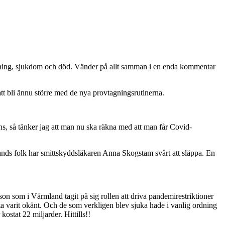
ridning, sjukdom och död. Vänder på allt samman i en enda kommentar
att bli ännu större med de nya provtagningsrutinerna.
ns, så tänker jag att man nu ska räkna med att man får Covid-
nds folk har smittskyddsläkaren Anna Skogstam svårt att släppa. En
person som i Värmland tagit på sig rollen att driva pandemirestriktioner
ta varit okänt. Och de som verkligen blev sjuka hade i vanlig ordning
ostat 22 miljarder. Hittills!!