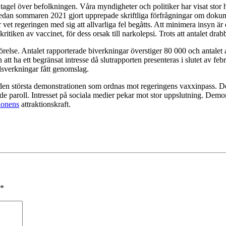
tagel över befolkningen. Våra myndigheter och politiker har visat stor ha
 sommaren 2021 gjort upprepade skriftliga förfrågningar om dokumentat
ller vet regeringen med sig att allvarliga fel begåtts. Att minimera ins
ritiken av vaccinet, för dess orsak till narkolepsi. Trots att antalet dra
relse. Antalet rapporterade biverkningar överstiger 80 000 och antalet
 ha ett begränsat intresse då slutrapporten presenteras i slutet av f
idsverkningar fått genomslag.
 den största demonstrationen som ordnas mot regeringens vaxxinpass. De
paroll. Intresset på sociala medier pekar mot stor uppslutning. Demons
ionens
attraktionskraft.
*