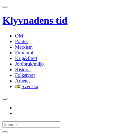
Klyvnadens tid
OM
Politik
Marxism
Ekonomi
Krig&Fred
Jordbruk/miljö
Historia
Folkstyret
Arbetet
Svenska