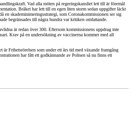
ndlingskraft. Vad alla möten på regeringskansliet lett till är föremål
ion. Bråket har lett till en egen liten storm sedan uppgifter läckt
yn är då en skademinimeringsstrategi, som Coronakommissionen ser sig
bbade begränsades till några hundra var kritiken omfattande.
 avlidna är redan över 300. Eftersom
kommissionens uppdrag inte
ebruari. Krav på en undersökning av vaccinerna kommer med all
t är Frihetsrörelsen som under ett års tid med växande framgång
trationen har fått ett godkännande av Polisen så nu finns ett