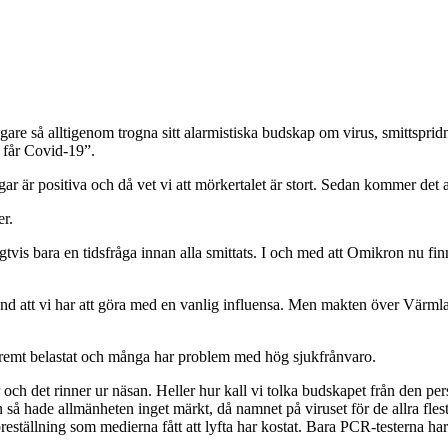
gare så alltigenom trogna sitt alarmistiska budskap om virus, smittsp
n får Covid-19”.
gar är positiva och då vet vi att mörkertalet är stort. Sedan kommer det 
r.
tvis bara en tidsfråga innan alla smittats. I och med att Omikron nu fin
d att vi har att göra med en vanlig influensa. Men makten över Värmla
 extremt belastat och många har problem med hög sjukfrånvaro.
ostar och det rinner ur näsan. Heller hur kall vi tolka budskapet från den 
så hade allmänheten inget märkt, då namnet på viruset för de allra fles
ställning som medierna fått att lyfta har kostat. Bara PCR-testerna har k