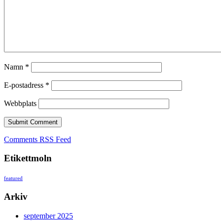
Namn
*
E-postadress
*
Webbplats
Comments RSS Feed
Etikettmoln
featured
Arkiv
september 2025